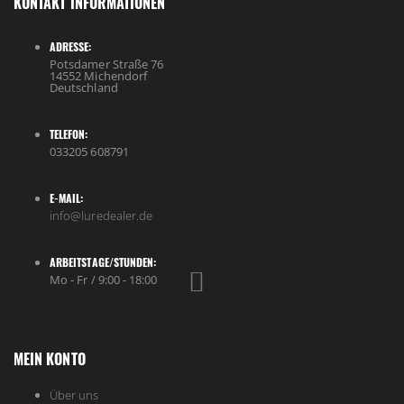
KONTAKT INFORMATIONEN
ADRESSE:
Potsdamer Straße 76
14552 Michendorf
Deutschland
TELEFON:
033205 608791
E-MAIL:
info@luredealer.de
ARBEITSTAGE/STUNDEN:
Mo - Fr / 9:00 - 18:00
MEIN KONTO
Über uns