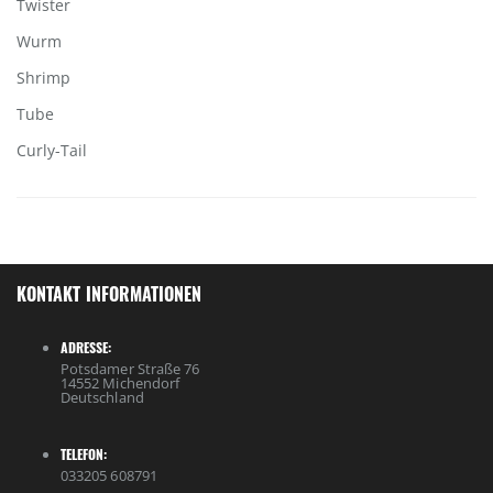
Twister
Wurm
Shrimp
Tube
Curly-Tail
KONTAKT INFORMATIONEN
ADRESSE:
Potsdamer Straße 76
14552 Michendorf
Deutschland
TELEFON:
033205 608791