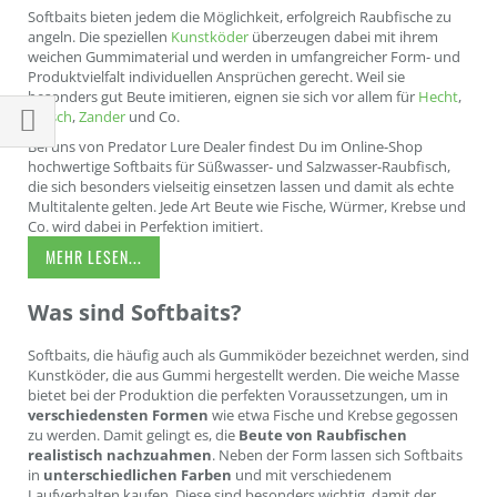
Softbaits bieten jedem die Möglichkeit, erfolgreich Raubfische zu
angeln. Die speziellen
Kunstköder
überzeugen dabei mit ihrem
weichen Gummimaterial und werden in umfangreicher Form- und
Produktvielfalt individuellen Ansprüchen gerecht. Weil sie
besonders gut Beute imitieren, eignen sie sich vor allem für
Hecht
,
Barsch
,
Zander
und Co.
Bei uns von Predator Lure Dealer findest Du im Online-Shop
Einkaufsoptionen
hochwertige Softbaits für Süßwasser- und Salzwasser-Raubfisch,
die sich besonders vielseitig einsetzen lassen und damit als echte
Multitalente gelten. Jede Art Beute wie Fische, Würmer, Krebse und
Co. wird dabei in Perfektion imitiert.
MEHR LESEN...
Was sind Softbaits?
Softbaits, die häufig auch als Gummiköder bezeichnet werden, sind
Kunstköder, die aus Gummi hergestellt werden. Die weiche Masse
bietet bei der Produktion die perfekten Voraussetzungen, um in
verschiedensten Formen
wie etwa Fische und Krebse gegossen
zu werden. Damit gelingt es, die
Beute von Raubfischen
realistisch nachzuahmen
. Neben der Form lassen sich Softbaits
in
unterschiedlichen Farben
und mit verschiedenem
Laufverhalten kaufen. Diese sind besonders wichtig, damit der