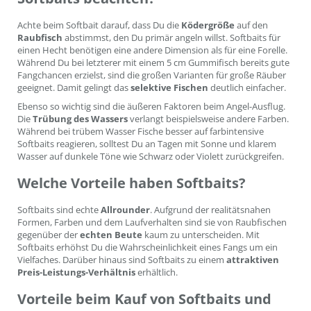
Achte beim Softbait darauf, dass Du die
Ködergröße
auf den
Raubfisch
abstimmst, den Du primär angeln willst. Softbaits für
einen Hecht benötigen eine andere Dimension als für eine Forelle.
Während Du bei letzterer mit einem 5 cm Gummifisch bereits gute
Fangchancen erzielst, sind die großen Varianten für große Räuber
geeignet. Damit gelingt das
selektive Fischen
deutlich einfacher.
Ebenso so wichtig sind die äußeren Faktoren beim Angel-Ausflug.
Die
Trübung des Wassers
verlangt beispielsweise andere Farben.
Während bei trübem Wasser Fische besser auf farbintensive
Softbaits reagieren, solltest Du an Tagen mit Sonne und klarem
Wasser auf dunkele Töne wie Schwarz oder Violett zurückgreifen.
Welche Vorteile haben Softbaits?
Softbaits sind echte
Allrounder
. Aufgrund der realitätsnahen
Formen, Farben und dem Laufverhalten sind sie von Raubfischen
gegenüber der
echten Beute
kaum zu unterscheiden. Mit
Softbaits erhöhst Du die Wahrscheinlichkeit eines Fangs um ein
Vielfaches. Darüber hinaus sind Softbaits zu einem
attraktiven
Preis-Leistungs-Verhältnis
erhältlich.
Vorteile beim Kauf von Softbaits und