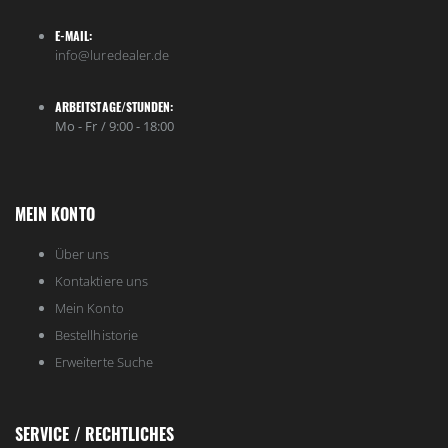
E-MAIL:
info@luredealer.de
ARBEITSTAGE/STUNDEN:
Mo - Fr / 9:00 - 18:00
MEIN KONTO
Über uns
Kontaktiere uns
Mein Konto
Bestellhistorie
Erweiterte Suche
SERVICE / RECHTLICHES