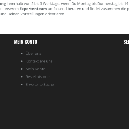
ung
innerhalb von 2 bis 3 Werktage, wenn Du Montag bis Donnerstag bis 14 U
on unserem
Expertenteam
umfassend beraten und findet zusammen die pas
und Deinen Vorstellungen orientieren.
MEIN KONTO
SE
Über uns
Kontaktiere uns
Mein Konto
Bestellhistorie
Erweiterte Suche