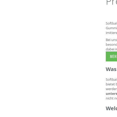
Pr
Softbai
Gummim
imitier
Bei uns
besonde
dabei i
MEHR
Was 
Softbai
bietet 
werden.
unters
nicht n
Wel