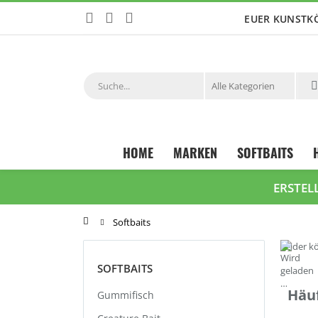
Zum
EUER KUNSTK
Inhalt
springen
Suche
HOME
MARKEN
SOFTBAITS
ERSTEL
Startseite
Softbaits
Leider k
SOFTBAITS
Häuf
Gummifisch