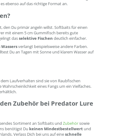
es ebenso auf das richtige Format an.
ten?
 den Du primär angeln willst. Softbaits für einen
erer mit einem 5 cm Gummifisch bereits gute
gelingt das
selektive Fischen
deutlich einfacher.
 Wassers
verlangt beispielsweise andere Farben.
olltest Du an Tagen mit Sonne und klarem Wasser auf
 dem Laufverhalten sind sie von Raubfischen
 Wahrscheinlichkeit eines Fangs um ein Vielfaches.
rhältlich.
nden Zubehör bei Predator Lure
ssendes Sortiment an Softbaits und
Zubehör
sowie
uns benötigst Du
keinen Mindestbestellwert
und
lands. Verlass Dich bei uns auf eine
schnelle