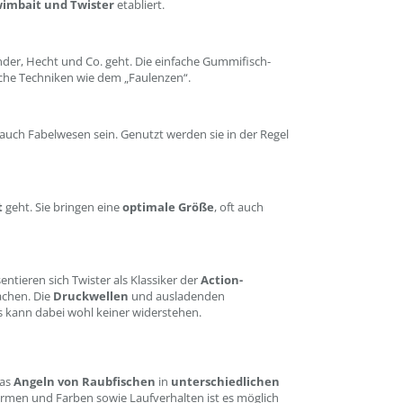
wimbait und Twister
etabliert.
nder, Hecht und Co. geht. Die einfache Gummifisch-
liche Techniken wie dem „Faulenzen“.
uch Fabelwesen sein. Genutzt werden sie in der Regel
t
geht. Sie bringen eine
optimale Größe
, oft auch
ieren sich Twister als Klassiker der
Action-
achen. Die
Druckwellen
und ausladenden
s kann dabei wohl keiner widerstehen.
das
Angeln von Raubfischen
in
unterschiedlichen
men und Farben sowie Laufverhalten ist es möglich