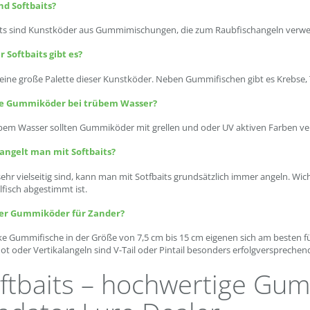
nd Softbaits?
its sind Kunstköder aus Gummimischungen, die zum Raubfischangeln verw
r Softbaits gibt es?
 eine große Palette dieser Kunstköder. Neben Gummifischen gibt es Krebse, 
e Gummiköder bei trübem Wasser?
übem Wasser sollten Gummiköder mit grellen und oder UV aktiven Farben v
ngelt man mit Softbaits?
sehr vielseitig sind, kann man mit Sotfbaits grundsätzlich immer angeln. Wic
lfisch abgestimmt ist.
er Gummiköder für Zander?
ke Gummifische in der Größe von 7,5 cm bis 15 cm eigenen sich am besten 
t oder Vertikalangeln sind V-Tail oder Pintail besonders erfolgversprechen
ftbaits – hochwertige Gu