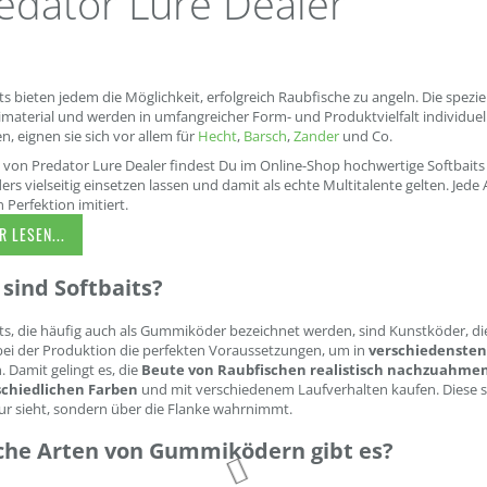
edator Lure Dealer
ts bieten jedem die Möglichkeit, erfolgreich Raubfische zu angeln. Die spezie
aterial und werden in umfangreicher Form- und Produktvielfalt individuell
en, eignen sie sich vor allem für
Hecht
,
Barsch
,
Zander
und Co.
 von Predator Lure Dealer findest Du im Online-Shop hochwertige Softbaits 
rs vielseitig einsetzen lassen und damit als echte Multitalente gelten. Jede
n Perfektion imitiert.
 LESEN...
sind Softbaits?
ts, die häufig auch als Gummiköder bezeichnet werden, sind Kunstköder, d
bei der Produktion die perfekten Voraussetzungen, um in
verschiedenste
 Damit gelingt es, die
Beute von Raubfischen realistisch nachzuahme
chiedlichen Farben
und mit verschiedenem Laufverhalten kaufen. Diese si
ur sieht, sondern über die Flanke wahrnimmt.
che Arten von Gummiködern gibt es?