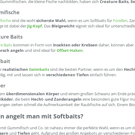
Gummifischen, die kleine Fische nachbilden, haben sich
Creature Baits, S
ifische
ische
sind die wohl
sicherste Wahl,
wenn es um Softbaits für
Forellen
, Za
e ist dabei der
Jig-Kopf
.
Das
Bleigewicht
eignet sich ideal für unterschied
ure Baits
e Baits
kommen in Form von
Insekten oder Krebsen
daher, können aber a
rsch angeln
und sind ideal für
Offset-Haken
.
bait
hr
realistischen
Swimbaits
sind die besten Partner, wenn es um den
Hech
lig, mit und lassen sich in
verschiedenen Tiefen
einfach führen.
ter
nem
überdimensionalen Körper
und einem großen Schwanz am Ende präsent
köder
, die beim
Hecht- und Zanderangeln
eine besonders gute Figur m
gen ziehen schnell die Aufmerksamkeit der Raubfische auf sich. Einem Bis
 angelt man mit Softbaits?
 mit Gummifisch und Co. ist nahezu immer die perfekte Wahl, wenn es um 
sern
und
Tiefen
geht. Aufgrund des großen Angebots an verschiedenen For