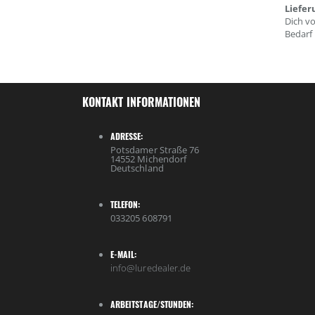
Liefer
Dich v
Bedarf 
KONTAKT INFORMATIONEN
ADRESSE:
Potsdamer Straße 76
14552 Michendorf
Deutschland
TELEFON:
033205 608791
E-MAIL:
info@luredealer.de
ARBEITSTAGE/STUNDEN: