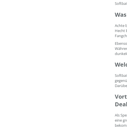
Softbai
Was 
Achte b
Hecht b
Fangcha
Ebenso 
Während
dunkele
Welc
Softbai
gegenü
Darüber
Vort
Dea
Als Spe
eine g
bekom