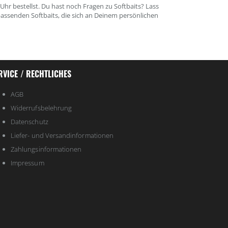
hr bestellst. Du hast noch Fragen zu Softbaits? Lass
senden Softbaits, die sich an Deinem persönlichen
RVICE / RECHTLICHES
AGB
Widerrufsbelehrung
Datenschutz
Liefer- und Versandinformationen
Zahlungsinformationen
Impressum