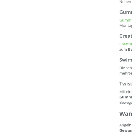
Neben 
Gumm
Gummif
Montag
Creat
Creatur
zum
Ba
Swim
Die se
mehrtei
Twis
Mit ei
Gummi
Bewegun
Wann
Angeln
Gewäs