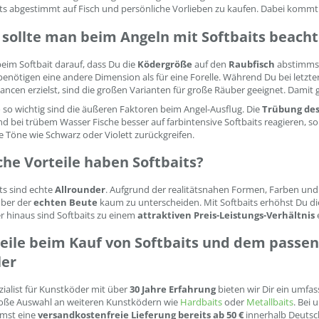
ts abgestimmt auf Fisch und persönliche Vorlieben zu kaufen. Dabei kommt 
sollte man beim Angeln mit Softbaits beach
eim Softbait darauf, dass Du die
Ködergröße
auf den
Raubfisch
abstimmst,
enötigen eine andere Dimension als für eine Forelle. Während Du bei letzt
ncen erzielst, sind die großen Varianten für große Räuber geeignet. Damit 
so wichtig sind die äußeren Faktoren beim Angel-Ausflug. Die
Trübung des
 bei trübem Wasser Fische besser auf farbintensive Softbaits reagieren, s
 Töne wie Schwarz oder Violett zurückgreifen.
he Vorteile haben Softbaits?
ts sind echte
Allrounder
. Aufgrund der realitätsnahen Formen, Farben und
ber der
echten Beute
kaum zu unterscheiden. Mit Softbaits erhöhst Du die
 hinaus sind Softbaits zu einem
attraktiven Preis-Leistungs-Verhältnis
e
eile beim Kauf von Softbaits und dem passe
ler
zialist für Kunstköder mit über
30 Jahre Erfahrung
bieten wir Dir ein umfa
roße Auswahl an weiteren Kunstködern wie
Hardbaits
oder
Metallbaits
. Bei 
mst eine
versandkostenfreie Lieferung bereits ab 50 €
innerhalb Deutsch