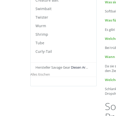
Creature Bait
Was si
Swimbait
Softba
Twister
Was fü
Wurm
Es gibt
Shrimp
Welch
Tube
Bei tr
Curly-Tail
Wann a
Da sie 
Hersteller
Savage Gear
Diesen Artikel entfernen
den Zie
Alles löschen
Welch
Schlan
Dropsho
So