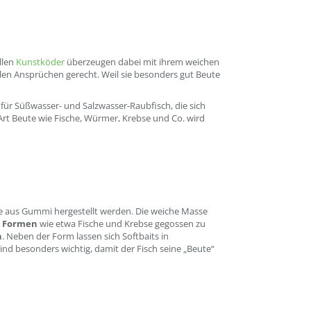
llen
Kunstköder
überzeugen dabei mit ihrem weichen
en Ansprüchen gerecht. Weil sie besonders gut Beute
für Süßwasser- und Salzwasser-Raubfisch, die sich
 Art Beute wie Fische, Würmer, Krebse und Co. wird
ie aus Gummi hergestellt werden. Die weiche Masse
n Formen
wie etwa Fische und Krebse gegossen zu
n
. Neben der Form lassen sich Softbaits in
nd besonders wichtig, damit der Fisch seine „Beute“