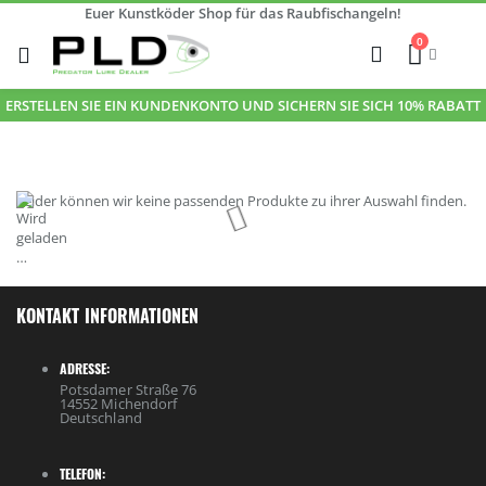
Euer Kunstköder Shop für das Raubfischangeln!
Zum
0
Inhalt
Cart
Suche
springen
ERSTELLEN SIE EIN KUNDENKONTO UND SICHERN SIE SICH 10% RABATT
Leider können wir keine passenden Produkte zu ihrer Auswahl finden.
KONTAKT INFORMATIONEN
ADRESSE:
Potsdamer Straße 76
14552 Michendorf
Deutschland
TELEFON: