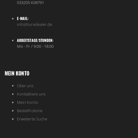
033205 608791
E-MAIL:
info@luredealer.de
ARBEITSTAGE/STUNDEN:
Mo - Fr / 9:00 - 18:00
MEIN KONTO
Über uns
Kontaktiere uns
Mein Konto
Bestellhistorie
Erweiterte Suche