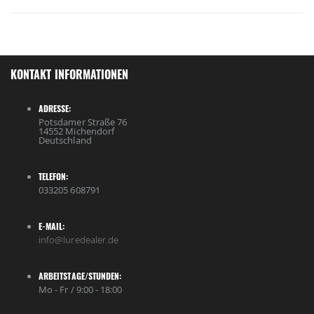
KONTAKT INFORMATIONEN
ADRESSE:
Potsdamer Straße 76
14552 Michendorf
Deutschland
TELEFON:
033205 608791
E-MAIL:
info@luredealer.de
ARBEITSTAGE/STUNDEN:
Mo - Fr / 9:00 - 18:00