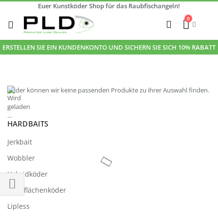
Euer Kunstköder Shop für das Raubfischangeln!
Zum
0
Inhalt
Cart
Suche
springen
ERSTELLEN SIE EIN KUNDENKONTO UND SICHERN SIE SICH 10% RABATT
Leider können wir keine passenden Produkte zu ihrer Auswahl finden.
HARDBAITS
Jerkbait
Wobbler
Hybridköder
Oberflächenköder
Einkaufsoptionen
Lipless