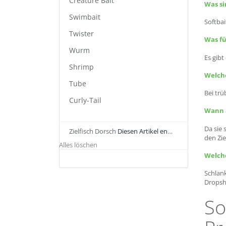
Creature Bait
Was si
Swimbait
Softba
Twister
Was fü
Wurm
Es gibt
Shrimp
Welch
Tube
Bei tr
Curly-Tail
Wann a
Da sie 
Zielfisch
Dorsch
Diesen Artikel entfernen
den Zie
Alles löschen
Welch
Schlan
Dropsho
So