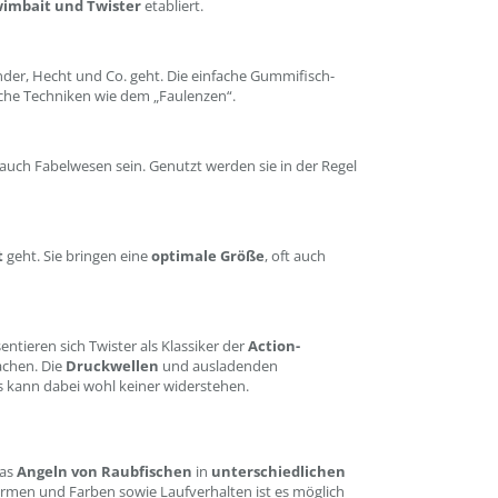
wimbait und Twister
etabliert.
nder, Hecht und Co. geht. Die einfache Gummifisch-
liche Techniken wie dem „Faulenzen“.
uch Fabelwesen sein. Genutzt werden sie in der Regel
t
geht. Sie bringen eine
optimale Größe
, oft auch
ieren sich Twister als Klassiker der
Action-
achen. Die
Druckwellen
und ausladenden
s kann dabei wohl keiner widerstehen.
das
Angeln von Raubfischen
in
unterschiedlichen
men und Farben sowie Laufverhalten ist es möglich