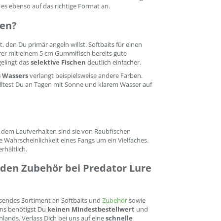
es ebenso auf das richtige Format an.
ten?
 den Du primär angeln willst. Softbaits für einen
erer mit einem 5 cm Gummifisch bereits gute
gelingt das
selektive Fischen
deutlich einfacher.
 Wassers
verlangt beispielsweise andere Farben.
olltest Du an Tagen mit Sonne und klarem Wasser auf
 dem Laufverhalten sind sie von Raubfischen
 Wahrscheinlichkeit eines Fangs um ein Vielfaches.
rhältlich.
nden Zubehör bei Predator Lure
ssendes Sortiment an Softbaits und
Zubehör
sowie
uns benötigst Du
keinen Mindestbestellwert
und
lands. Verlass Dich bei uns auf eine
schnelle