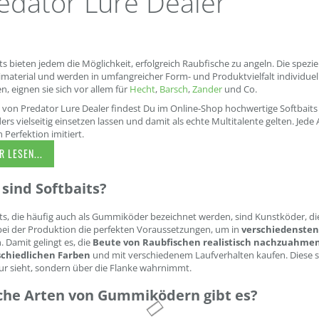
edator Lure Dealer
ts bieten jedem die Möglichkeit, erfolgreich Raubfische zu angeln. Die spezie
aterial und werden in umfangreicher Form- und Produktvielfalt individuell
en, eignen sie sich vor allem für
Hecht
,
Barsch
,
Zander
und Co.
 von Predator Lure Dealer findest Du im Online-Shop hochwertige Softbaits 
rs vielseitig einsetzen lassen und damit als echte Multitalente gelten. Jede
n Perfektion imitiert.
 LESEN...
sind Softbaits?
ts, die häufig auch als Gummiköder bezeichnet werden, sind Kunstköder, d
bei der Produktion die perfekten Voraussetzungen, um in
verschiedenste
 Damit gelingt es, die
Beute von Raubfischen realistisch nachzuahme
chiedlichen Farben
und mit verschiedenem Laufverhalten kaufen. Diese si
ur sieht, sondern über die Flanke wahrnimmt.
che Arten von Gummiködern gibt es?