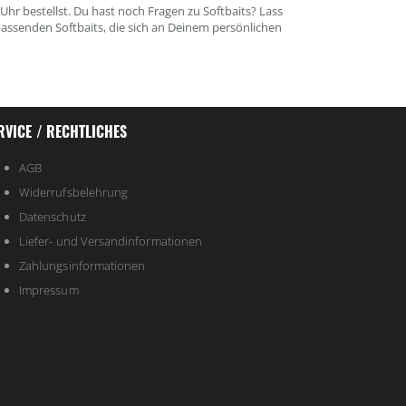
hr bestellst. Du hast noch Fragen zu Softbaits? Lass
senden Softbaits, die sich an Deinem persönlichen
RVICE / RECHTLICHES
AGB
Widerrufsbelehrung
Datenschutz
Liefer- und Versandinformationen
Zahlungsinformationen
Impressum