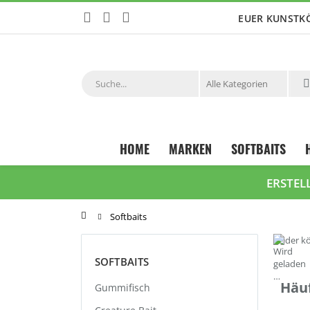
Zum
EUER KUNSTK
Inhalt
springen
Suche
HOME
MARKEN
SOFTBAITS
ERSTEL
Startseite
Softbaits
Leider k
SOFTBAITS
Häuf
Gummifisch