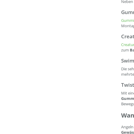
Neben 
Gumm
Gummif
Montag
Creat
Creatur
zum
Ba
Swim
Die se
mehrtei
Twis
Mit ei
Gummi
Bewegun
Wann
Angeln
Gewäs