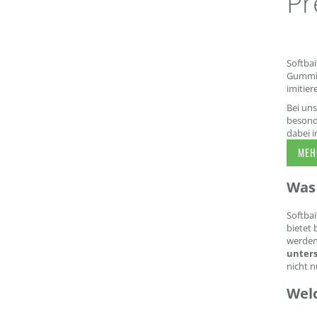
Pr
Softbai
Gummim
imitier
Bei uns
besonde
dabei i
MEHR
Was 
Softbai
bietet 
werden.
unters
nicht n
Wel