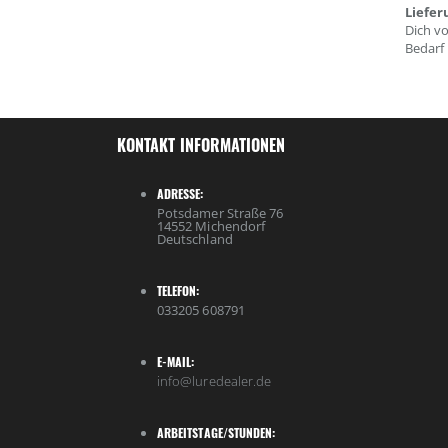
Liefer
Dich v
Bedarf 
KONTAKT INFORMATIONEN
ADRESSE:
Potsdamer Straße 76
14552 Michendorf
Deutschland
TELEFON:
033205 608791
E-MAIL:
info@luredealer.de
ARBEITSTAGE/STUNDEN: