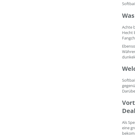
Softbai
Was 
Achte b
Hecht b
Fangcha
Ebenso 
Während
dunkele
Welc
Softbai
gegenü
Darüber
Vort
Dea
Als Spe
eine g
bekom