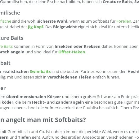
Gummifischen, die kleine Fische nachbilden, haben sich
Creature Baits, S
ifische
ische
sind die wohl
sicherste Wahl,
wenn es um Softbaits für
Forellen
, Za
e ist dabei der
Jig-Kopf
.
Das
Bleigewicht
eignet sich ideal für unterschied
ure Baits
e Baits
kommen in Form von
Insekten oder Krebsen
daher, können aber a
rsch angeln
und sind ideal für
Offset-Haken
.
bait
hr
realistischen
Swimbaits
sind die besten Partner, wenn es um den
Hech
lig, mit und lassen sich in
verschiedenen Tiefen
einfach führen.
ter
nem
überdimensionalen Körper
und einem großen Schwanz am Ende präsent
köder
, die beim
Hecht- und Zanderangeln
eine besonders gute Figur m
gen ziehen schnell die Aufmerksamkeit der Raubfische auf sich. Einem Bis
 angelt man mit Softbaits?
 mit Gummifisch und Co. ist nahezu immer die perfekte Wahl, wenn es um 
sern
und
Tiefen
geht. Aufgrund des großen Angebots an verschiedenen For