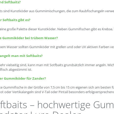
nd Softbaits?
its sind Kunstköder aus Gummimischungen, die zum Raubfischangeln verw
r Softbaits gibt es?
 eine große Palette dieser Kunstköder. Neben Gummifischen gibt es Krebse, 
e Gummiköder bei trübem Wasser?
übem Wasser sollten Gummiköder mit grellen und oder UV aktiven Farben v
ngelt man mit Softbaits?
sehr vielseitig sind, kann man mit Sotfbaits grundsätzlich immer angeln. Wic
lfisch abgestimmt ist.
er Gummiköder für Zander?
ke Gummifische in der Größe von 7,5 cm bis 15 cm eigenen sich am besten 
t oder Vertikalangeln sind V-Tail oder Pintail besonders erfolgversprechen
ftbaits – hochwertige Gu