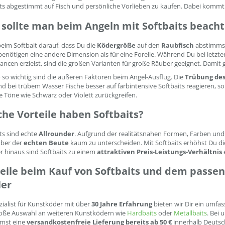
ts abgestimmt auf Fisch und persönliche Vorlieben zu kaufen. Dabei kommt 
sollte man beim Angeln mit Softbaits beach
eim Softbait darauf, dass Du die
Ködergröße
auf den
Raubfisch
abstimmst,
enötigen eine andere Dimension als für eine Forelle. Während Du bei letzt
ncen erzielst, sind die großen Varianten für große Räuber geeignet. Damit 
so wichtig sind die äußeren Faktoren beim Angel-Ausflug. Die
Trübung des
 bei trübem Wasser Fische besser auf farbintensive Softbaits reagieren, s
 Töne wie Schwarz oder Violett zurückgreifen.
he Vorteile haben Softbaits?
ts sind echte
Allrounder
. Aufgrund der realitätsnahen Formen, Farben und
ber der
echten Beute
kaum zu unterscheiden. Mit Softbaits erhöhst Du die
 hinaus sind Softbaits zu einem
attraktiven Preis-Leistungs-Verhältnis
e
eile beim Kauf von Softbaits und dem passe
ler
zialist für Kunstköder mit über
30 Jahre Erfahrung
bieten wir Dir ein umfa
roße Auswahl an weiteren Kunstködern wie
Hardbaits
oder
Metallbaits
. Bei 
mst eine
versandkostenfreie Lieferung bereits ab 50 €
innerhalb Deutsch