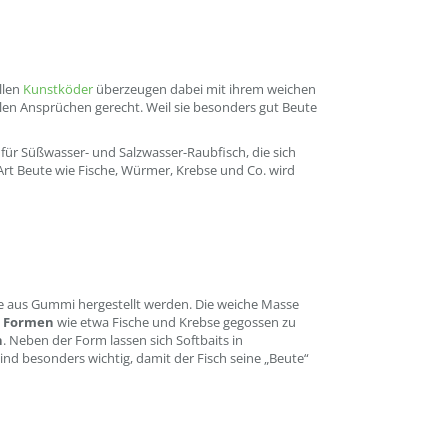
llen
Kunstköder
überzeugen dabei mit ihrem weichen
en Ansprüchen gerecht. Weil sie besonders gut Beute
für Süßwasser- und Salzwasser-Raubfisch, die sich
 Art Beute wie Fische, Würmer, Krebse und Co. wird
ie aus Gummi hergestellt werden. Die weiche Masse
n Formen
wie etwa Fische und Krebse gegossen zu
n
. Neben der Form lassen sich Softbaits in
nd besonders wichtig, damit der Fisch seine „Beute“