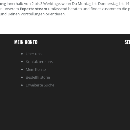
ung
innerhalb von 2 bis 3 Werktage, wenn Du Montag bis Donnerstag bis 14 U
on unserem
Expertenteam
umfassend beraten und findet zusammen die pas
und Deinen Vorstellungen orientieren.
MEIN KONTO
SE
Über uns
Kontaktiere uns
Mein Konto
Bestellhistorie
Erweiterte Suche