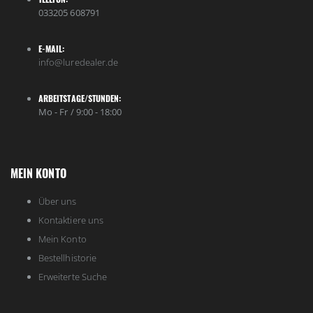
033205 608791
E-MAIL:
info@luredealer.de
ARBEITSTAGE/STUNDEN:
Mo - Fr / 9:00 - 18:00
MEIN KONTO
Über uns
Kontaktiere uns
Mein Konto
Bestellhistorie
Erweiterte Suche