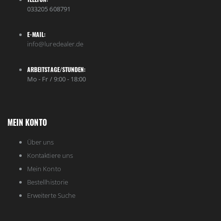
033205 608791
E-MAIL:
info@luredealer.de
ARBEITSTAGE/STUNDEN:
Mo - Fr / 9:00 - 18:00
MEIN KONTO
Über uns
Kontaktiere uns
Mein Konto
Bestellhistorie
Erweiterte Suche