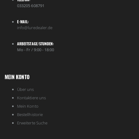
033205 608791
E-MAIL:
info@luredealer.de
ARBEITSTAGE/STUNDEN:
Mo - Fr / 9:00 - 18:00
MEIN KONTO
Über uns
Kontaktiere uns
Mein Konto
Bestellhistorie
Erweiterte Suche