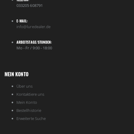
033205 608791
E-MAIL:
info@luredealer.de
ARBEITSTAGE/STUNDEN:
Mo - Fr / 9:00 - 18:00
MEIN KONTO
Über uns
Kontaktiere uns
Mein Konto
Bestellhistorie
Erweiterte Suche