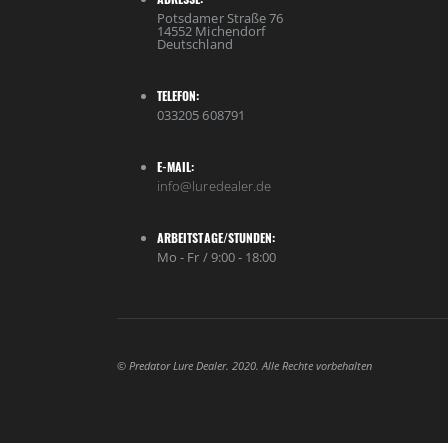
Potsdamer Straße 76
14552 Michendorf
Deutschland
TELEFON:
033205 608791
E-MAIL:
info@luredealer.de
ARBEITSTAGE/STUNDEN:
Mo - Fr / 9:00 - 18:00
© Predator Lure Dealer. 2020. Alle Rechte vorbehalten