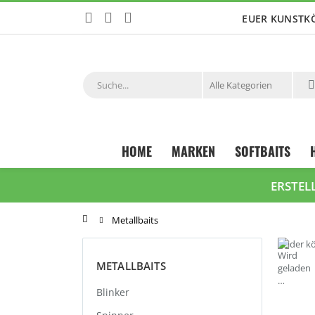
Zum
EUER KUNSTK
Inhalt
springen
Suche
HOME
MARKEN
SOFTBAITS
ERSTEL
Startseite
Metallbaits
Leider k
METALLBAITS
Blinker