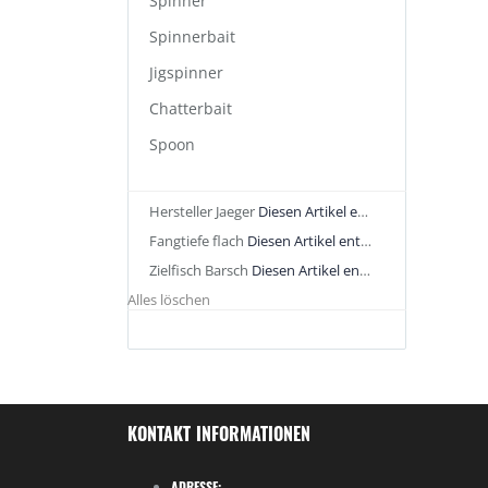
Spinner
Spinnerbait
Jigspinner
Chatterbait
Spoon
Hersteller
Jaeger
Diesen Artikel entfernen
Fangtiefe
flach
Diesen Artikel entfernen
Zielfisch
Barsch
Diesen Artikel entfernen
Alles löschen
KONTAKT INFORMATIONEN
ADRESSE: