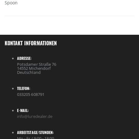
Spoon
KONTAKT INFORMATIONEN
ADRESSE:
Potsdamer Straße 76
14552 Michendorf
Deutschland
TELEFON:
033205 608791
E-MAIL:
info@luredealer.de
ARBEITSTAGE/STUNDEN:
Mo - Fr / 9:00 - 18:00