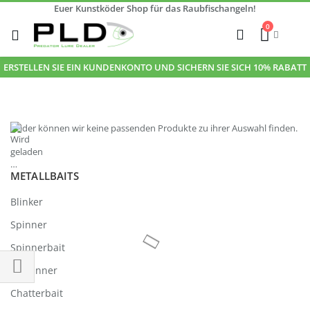
Euer Kunstköder Shop für das Raubfischangeln!
Zum
0
Inhalt
Cart
Suche
springen
ERSTELLEN SIE EIN KUNDENKONTO UND SICHERN SIE SICH 10% RABATT
Leider können wir keine passenden Produkte zu ihrer Auswahl finden.
METALLBAITS
Blinker
Spinner
Spinnerbait
Jigspinner
Einkaufsoptionen
Chatterbait