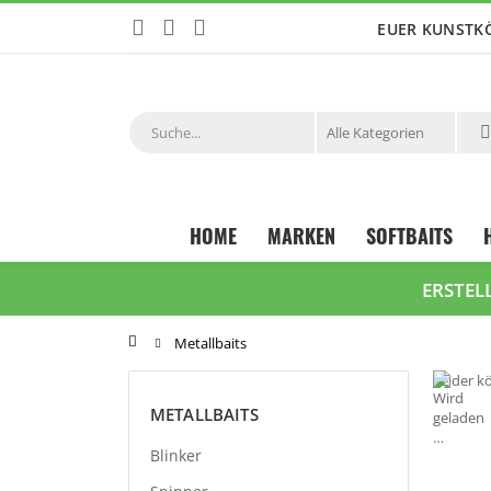
Zum
EUER KUNSTK
Inhalt
springen
Suche
HOME
MARKEN
SOFTBAITS
ERSTEL
Startseite
Metallbaits
Leider k
METALLBAITS
Blinker