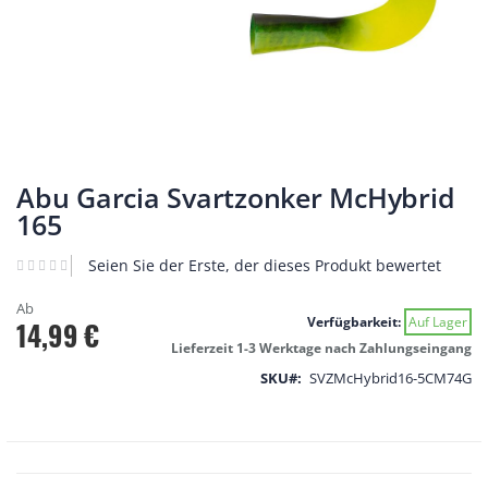
Zum
Anfang
Abu Garcia Svartzonker McHybrid
der
165
Bildgalerie
springen
Seien Sie der Erste, der dieses Produkt bewertet
Ab
Verfügbarkeit:
Auf Lager
14,99 €
Lieferzeit 1-3 Werktage nach Zahlungseingang
SKU
SVZMcHybrid16-5CM74G