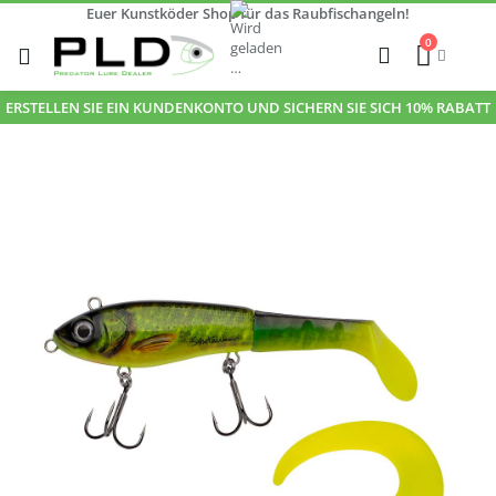
Euer Kunstköder Shop für das Raubfischangeln!
Zum
0
Inhalt
Cart
Suche
springen
ERSTELLEN SIE EIN KUNDENKONTO UND SICHERN SIE SICH 10% RABATT
Zum
Ende
der
Bildgalerie
springen