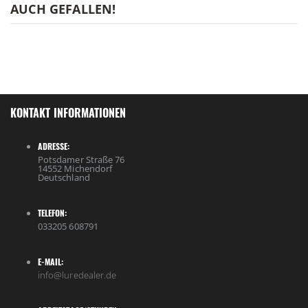
AUCH GEFALLEN!
KONTAKT INFORMATIONEN
ADRESSE:
Potsdamer Straße 76
14552 Michendorf
Deutschland
TELEFON:
033205 608791
E-MAIL:
info@luredealer.de