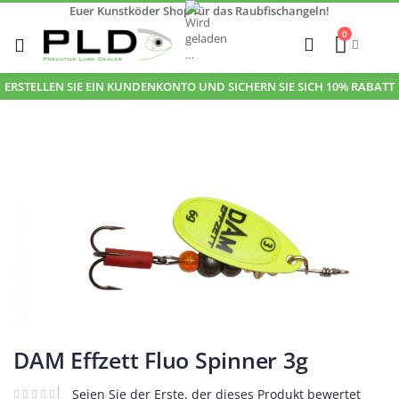
Euer Kunstköder Shop für das Raubfischangeln!
Zum
0
Inhalt
Cart
Suche
springen
ERSTELLEN SIE EIN KUNDENKONTO UND SICHERN SIE SICH 10% RABATT
Zum
Ende
der
Bildgalerie
springen
Zum
Anfang
DAM Effzett Fluo Spinner 3g
der
Bildgalerie
Seien Sie der Erste, der dieses Produkt bewertet