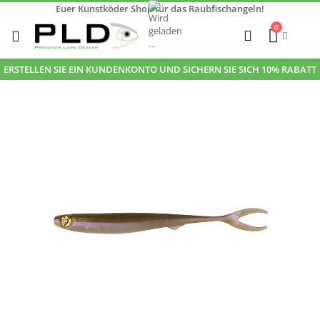
Euer Kunstköder Shop für das Raubfischangeln!
Zum
0
Inhalt
Cart
Suche
springen
ERSTELLEN SIE EIN KUNDENKONTO UND SICHERN SIE SICH 10% RABATT
Zum
Ende
der
Bildgalerie
springen