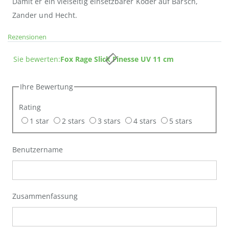
Damit er ein vielseitig einsetzbarer Köder auf Barsch,
Zander und Hecht.
Rezensionen
Sie bewerten:
Fox Rage Slick Finesse UV 11 cm
Ihre Bewertung
Rating
1 star
2 stars
3 stars
4 stars
5 stars
Benutzername
Zusammenfassung