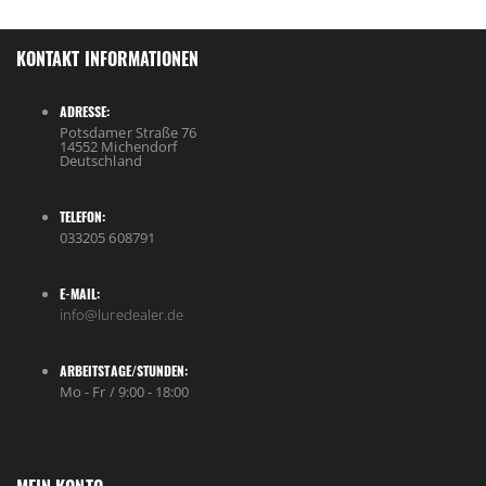
KONTAKT INFORMATIONEN
ADRESSE:
Potsdamer Straße 76
14552 Michendorf
Deutschland
TELEFON:
033205 608791
E-MAIL:
info@luredealer.de
ARBEITSTAGE/STUNDEN:
Mo - Fr / 9:00 - 18:00