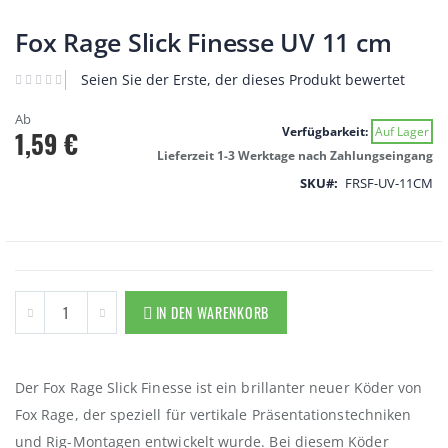
Zum
Anfang
Fox Rage Slick Finesse UV 11 cm
der
Bildgalerie
Seien Sie der Erste, der dieses Produkt bewertet
springen
Ab
Verfügbarkeit:
Auf Lager
1,59 €
Lieferzeit 1-3 Werktage nach Zahlungseingang
SKU
FRSF-UV-11CM
IN DEN WARENKORB
Der Fox Rage Slick Finesse ist ein brillanter neuer Köder von
Fox Rage, der speziell für vertikale Präsentationstechniken
und Rig-Montagen entwickelt wurde. Bei diesem Köder