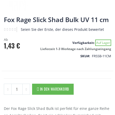
Zum
Anfang
Fox Rage Slick Shad Bulk UV 11 cm
der
Bildgalerie
Seien Sie der Erste, der dieses Produkt bewertet
springen
Ab
Verfügbarkeit:
Auf Lager
1,43 €
Lieferzeit 1-3 Werktage nach Zahlungseingang
SKU
FRSSB-11CM
IN DEN WARENKORB
Der Fox Rage Slick Shad Bulk ist perfekt für eine ganze Reihe