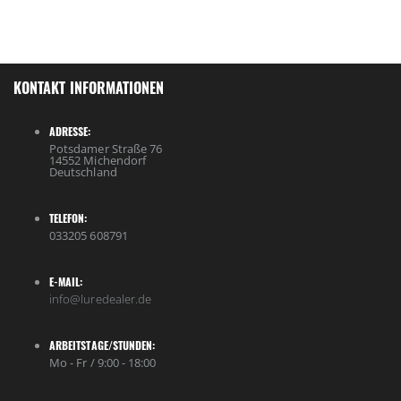
KONTAKT INFORMATIONEN
ADRESSE:
Potsdamer Straße 76
14552 Michendorf
Deutschland
TELEFON:
033205 608791
E-MAIL:
info@luredealer.de
ARBEITSTAGE/STUNDEN:
Mo - Fr / 9:00 - 18:00