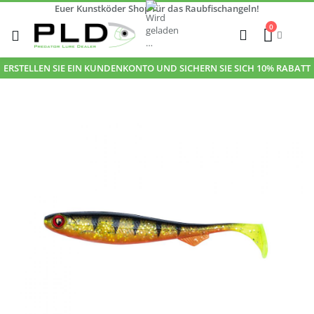
Euer Kunstköder Shop für das Raubfischangeln!
Zum
0
Inhalt
Cart
Suche
springen
ERSTELLEN SIE EIN KUNDENKONTO UND SICHERN SIE SICH 10% RABATT
Zum
Ende
der
Bildgalerie
springen