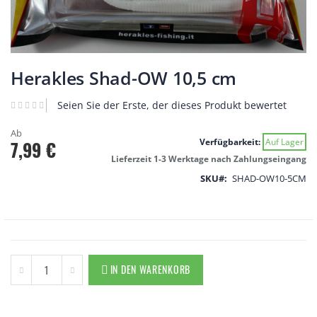
Zum
Anfang
Herakles Shad-OW 10,5 cm
der
Bildgalerie
Seien Sie der Erste, der dieses Produkt bewertet
springen
Ab
Verfügbarkeit:
Auf Lager
7,99 €
Lieferzeit 1-3 Werktage nach Zahlungseingang
SKU
SHAD-OW10-5CM
IN DEN WARENKORB