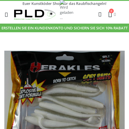
Euer Kunstköder Shop für das Raubfischangeln!
Zum
0
Inhalt
Cart
Suche
springen
ERSTELLEN SIE EIN KUNDENKONTO UND SICHERN SIE SICH 10% RABATT
Zum
Ende
der
Bildgalerie
springen